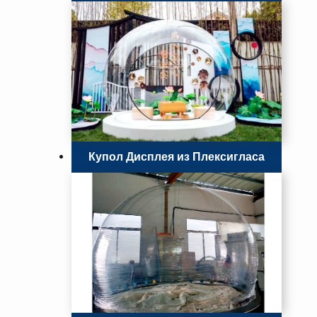
Купол Дисплея из Плексигласа