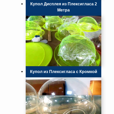
Купол Дисплея из Плексигласа 2
Метра
Купол из Плексигласа с Кромкой